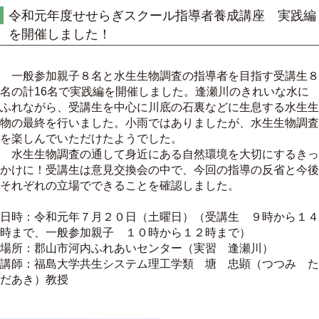
令和元年度せせらぎスクール指導者養成講座 実践編
を開催しました！
一般参加親子８名と水生生物調査の指導者を目指す受講生８
名の計16名で実践編を開催しました。逢瀬川のきれいな水に
ふれながら、受講生を中心に川底の石裏などに生息する水生生
物の最終を行いました。小雨ではありましたが、水生生物調査
を楽しんでいただけたようでした。
水生生物調査の通して身近にある自然環境を大切にするきっ
かけに！受講生は意見交換会の中で、今回の指導の反省と今後
それぞれの立場でできることを確認しました。
日時：令和元年７月２０日（土曜日）（受講生 ９時から１４
時まで、一般参加親子 １０時から１２時まで）
場所：郡山市河内ふれあいセンター（実習 逢瀬川）
講師：福島大学共生システム理工学類 塘 忠顕（つつみ た
だあき）教授