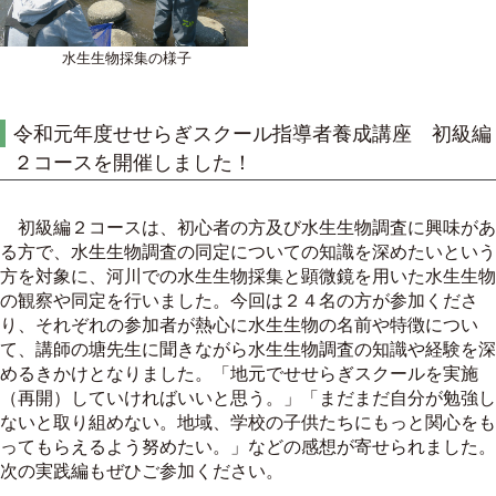
水生生物採集の様子
令和元年度せせらぎスクール指導者養成講座 初級編
２コースを開催しました！
初級編２コースは、初心者の方及び水生生物調査に興味があ
る方で、水生生物調査の同定についての知識を深めたいという
方を対象に、河川での水生生物採集と顕微鏡を用いた水生生物
の観察や同定を行いました。今回は２４名の方が参加くださ
り、それぞれの参加者が熱心に水生生物の名前や特徴につい
て、講師の塘先生に聞きながら水生生物調査の知識や経験を深
めるきかけとなりました。「地元でせせらぎスクールを実施
（再開）していければいいと思う。」「まだまだ自分が勉強し
ないと取り組めない。地域、学校の子供たちにもっと関心をも
ってもらえるよう努めたい。」などの感想が寄せられました。
次の実践編もぜひご参加ください。