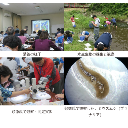
講義の様子
水生生物の採集と観察
顕微鏡で観察したナミウズムシ（プラ
顕微鏡で観察・同定実習
ナリア）